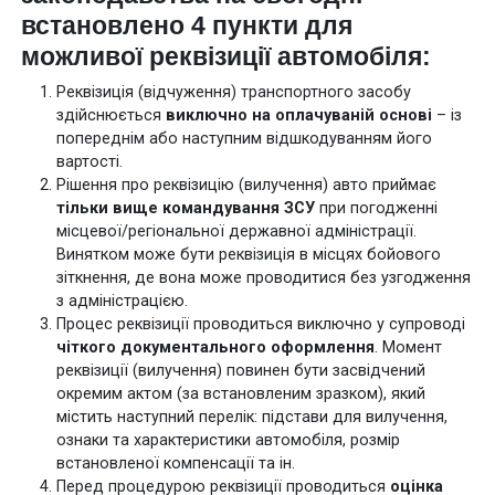
встановлено 4 пункти для
можливої реквізиції автомобіля:
Реквізиція (відчуження) транспортного засобу
здійснюється
виключно на оплачуваній основі
– із
попереднім або наступним відшкодуванням його
вартості.
Рішення про реквізицію (вилучення) авто приймає
тільки вище командування ЗСУ
при погодженні
місцевої/регіональної державної адміністрації.
Винятком може бути реквізиція в місцях бойового
зіткнення, де вона може проводитися без узгодження
з адміністрацією.
Процес реквізиції проводиться виключно у супроводі
чіткого документального оформлення
. Момент
реквізиції (вилучення) повинен бути засвідчений
окремим актом (за встановленим зразком), який
містить наступний перелік: підстави для вилучення,
ознаки та характеристики автомобіля, розмір
встановленої компенсації та ін.
Перед процедурою реквізиції проводиться
оцінка