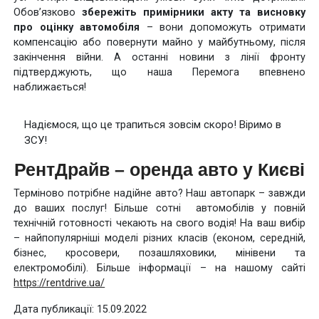
Обов’язково
збережіть примірники акту та висновку
про оцінку автомобіля
– вони допоможуть отримати
компенсацію або повернути майно у майбутньому, після
закінчення війни. А останні новини з лінії фронту
підтверджують, що наша Перемога впевнено
наближається!
Надіємося, що це трапиться зовсім скоро! Віримо в
ЗСУ!
РентДрайв – оренда авто у Києві
Терміново потрібне надійне авто? Наш автопарк – завжди
до ваших послуг! Більше сотні автомобілів у повній
технічній готовності чекають на свого водія! На ваш вибір
– найпопулярніші моделі різних класів (економ, середній,
бізнес, кросовери, позашляховики, мінівени та
електромобілі). Більше інформації – на нашому сайті
https://rentdrive.ua/
Дата публикації: 15.09.2022