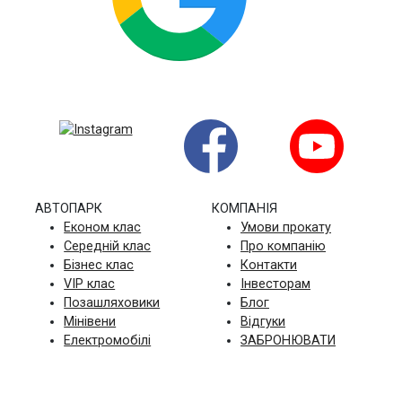
на основі 235 відгуків
АВТОПАРК
КОМПАНIЯ
Економ клас
Умови прокату
Середній клас
Про компанію
Бізнес клас
Контакти
VIP клас
Інвесторам
Позашляховики
Блог
Мінівени
Відгуки
Електромобілі
ЗАБРОНЮВАТИ