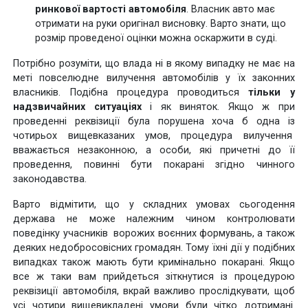
ринкової вартості автомобіля
. Власник авто має
отримати на руки оригінал висновку. Варто знати, що
розмір проведеної оцінки можна оскаржити в суді.
Потрібно розуміти, що влада ні в якому випадку не має на
меті повселюдне вилучення автомобілів у їх законних
власників. Подібна процедура проводиться
тільки у
надзвичайних ситуаціях
і як виняток. Якщо ж при
проведенні реквізиції була порушена хоча б одна із
чотирьох вищевказаних умов, процедура вилучення
вважається незаконною, а особи, які причетні до її
проведення, повинні бути покарані згідно чинного
законодавства.
Варто відмітити, що у складних умовах сьогодення
держава не може належним чином контролювати
поведінку учасників ворожих воєнних формувань, а також
деяких недобросовісних громадян. Тому їхні дії у подібних
випадках також мають бути кримінально покарані. Якщо
все ж таки вам прийдеться зіткнутися із процедурою
реквізиції автомобіля, вкрай важливо прослідкувати, щоб
усі чотири вищевикладені умови були чітко дотримані.