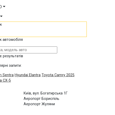
D
к
к автомобіля
є результатів
ярні запити:
n Sentra
Hyundai Elantra
Toyota Camry 2025
a CX-5
Київ, вул. Богатирська 1Г
Аеропорт Бориспіль
Аеропорт Жуляни