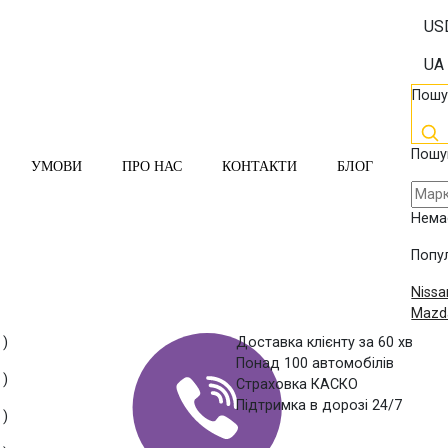
US
UA
Пошу
Пошу
УМОВИ
ПРО НАС
КОНТАКТИ
БЛОГ
Нема
Попул
Nissa
Mazd
 )
Доставка клієнту за 60 хв
Понад 100 автомобілів
 )
Страховка КАСКО
Підтримка в дорозі 24/7
 )