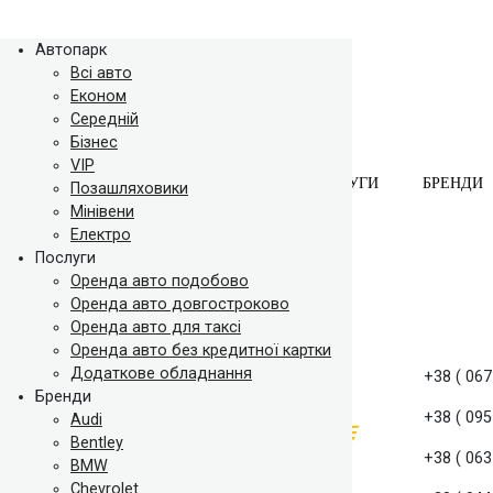
Автопарк
Всі авто
Економ
Середній
Бізнес
VIP
АВТОПАРК
ПОСЛУГИ
БРЕНДИ
Позашляховики
Мінівени
Електро
Послуги
Оренда авто подобово
Оренда авто довгостроково
Оренда авто для таксі
Оренда авто без кредитної картки
Додаткове обладнання
+38 ( 067
Бренди
+38 ( 095
Audi
Bentley
+38 ( 063
BMW
Chevrolet