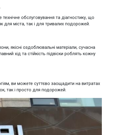
e
е технічне обслуговування та діагностику, що
як для міста, так і для тривалих подорожей.
ни, якісні оздоблювальні матеріали, сучасна
авний хід та стійкість підвіски роблять кожну
огіям, ви можете суттєво заощадити на витратах
к, так і просто для подорожей.