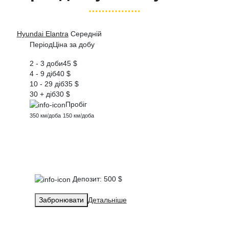
Hyundai Elantra
Середній
Період
Ціна за добу
2 - 3 доби
45 $
4 - 9 діб
40 $
10 - 29 діб
35 $
30 + діб
30 $
Пробіг
350 км/доба
150 км/доба
Депозит:
500 $
Забронювати
Детальніше