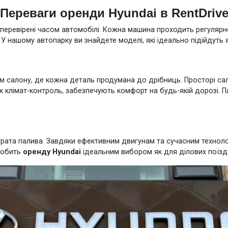
Переваги оренди Hyundai в RentDriv
та перевірені часом автомобілі. Кожна машина проходить регулярн
 У нашому автопарку ви знайдете моделі, які ідеально підійдуть 
 салону, де кожна деталь продумана до дрібниць. Просторі сало
як клімат-контроль, забезпечують комфорт на будь-якій дорозі. Пл
итрата палива. Завдяки ефективним двигунам та сучасним технол
 робить
оренду Hyundai
ідеальним вибором як для ділових поїздо