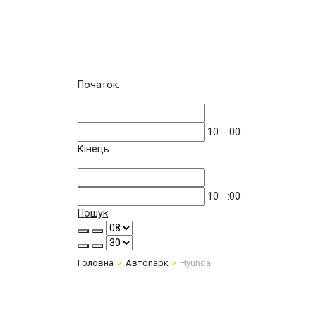
Початок:
10
:00
Кінець:
10
:00
Пошук
Головна
Автопарк
Hyundai