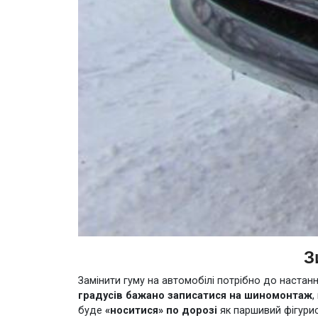
З
Замінити гуму на автомобілі потрібно до настан
градусів бажано записатися на шиномонтаж
,
буде
«носитися» по дорозі
як паршивий фігурис