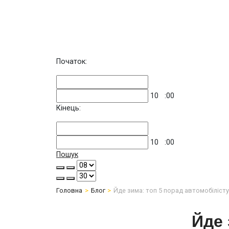
Початок:
10
:00
Кінець:
10
:00
Пошук
Головна
Блог
Йде зима: топ 5 порад автомобіліст
Йде 