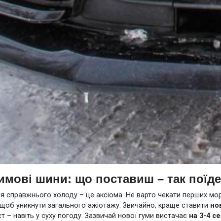
имові шини: що поставиш – так поїд
ня справжнього холоду – це аксіома. Не варто чекати перших мо
 щоб уникнути загального ажіотажу. Звичайно, краще ставити
но
т – навіть у суху погоду. Зазвичай нової гуми вистачає
на 3-4 с