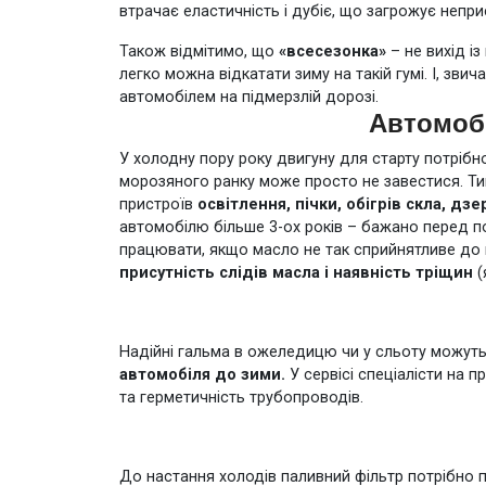
втрачає еластичність і дубіє, що загрожує непр
Також відмітимо, що
«всесезонка»
– не вихід із
легко можна відкатати зиму на такій гумі. І, зви
автомобілем на підмерзлій дорозі.
Автомобі
У холодну пору року двигуну для старту потрібно
морозяного ранку може просто не завестися. Тим
пристроїв
освітлення, пічки, обігрів скла, дзе
автомобілю більше 3-ох років – бажано перед п
працювати, якщо масло не так сприйнятливе до мі
присутність слідів масла і наявність тріщин
(
Надійні гальма в ожеледицю чи у сльоту можуть 
автомобіля до зими.
У сервісі спеціалісти на п
та герметичність трубопроводів.
До настання холодів паливний фільтр потрібно п