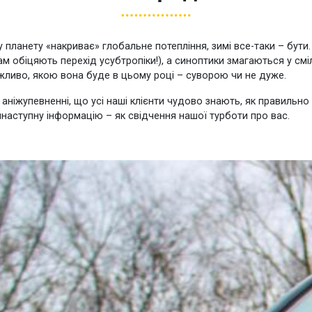
 планету «накриває» глобальне потепління, зимі все-таки – бути
 обіцяють перехід усубтропіки!), а синоптики змагаються у сміл
ажливо, якою вона буде в цьому році – суворою чи не дуже.
е аніжупевненні, що усі наші клієнти чудово знають, як правильн
наступну інформацію – як свідчення нашої турботи про вас.