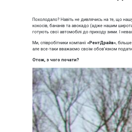
Похолодало? Навіть не дивлячись на те, що нашу
кокосів, бананів та авокадо (адже нашим широтам
готують свої автомобілі до приходу зими. І нев
Ми, співробітники компанії
«РентДрайв»
, більш
але все-таки вважаємо своїм обов’язком подати
Отож, з чого почати?