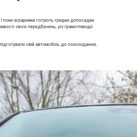
. І поки аграрники готують грядки допосадки
ивості своїх передбачень, усі грамотніводії
о підготувати свій автомобіль до похолодання,