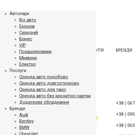
Автопарк
Всі авто
Економ
Середній
Бізнес
VIP
АВТОПАРК
ПОСЛУГИ
БРЕНДИ
Позашляховики
Мінівени
Електро
Послуги
Оренда авто подобово
Оренда авто довгостроково
Оренда авто для таксі
Оренда авто без кредитної картки
Додаткове обладнання
+38 ( 067
Бренди
+38 ( 095
Audi
Bentley
+38 ( 063
BMW
Chevrolet