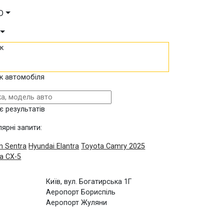
D
к
к автомобіля
є результатів
ярні запити:
n Sentra
Hyundai Elantra
Toyota Camry 2025
a CX-5
Київ, вул. Богатирська 1Г
Аеропорт Бориспіль
Аеропорт Жуляни