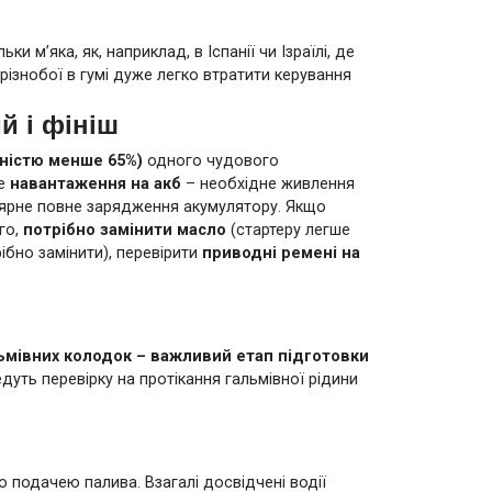
и м’яка, як, наприклад, в Іспанії чи Ізраїлі, де
різнобої в гумі дуже легко втратити керування
й і фініш
ністю менше 65%)
одного чудового
е
навантаження на акб
– необхідне живлення
ярне повне зарядження акумулятору. Якщо
го,
потрібно замінити масло
(стартеру легше
ібно замінити), перевірити
приводні ремені на
ьмівних колодок – важливий етап підготовки
едуть перевірку на протікання гальмівної рідини
 подачею палива. Взагалі досвідчені водії