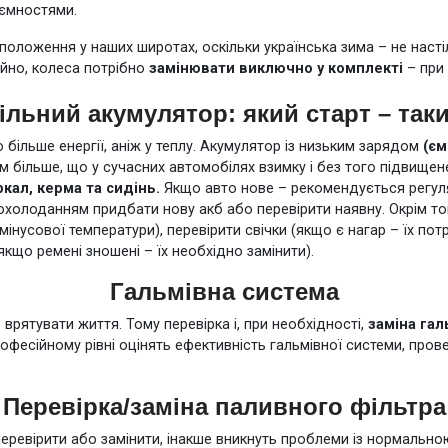
иємностями.
 положення у наших широтах, оскільки українська зима – не настільк
чайно, колеса потрібно
замінювати виключно у комплекті
– при 
льний акумулятор: який старт – таки
 більше енергії, аніж у теплу. Акумулятор із низьким зарядом
(єм
 більше, що у сучасних автомобілях взимку і без того підвищен
ркал, керма та сидінь.
Якщо авто нове – рекомендується регул
охолоданням придбати нову акб або перевірити наявну. Окрім то
нусової температури), перевірити свічки (якщо є нагар – їх потр
якщо ремені зношені – їх необхідно замінити).
Гальмівна система
врятувати життя. Тому перевірка і, при необхідності,
заміна гал
рофесійному рівні оцінять ефективність гальмівної системи, пров
Перевірка/заміна паливного фільтра
еревірити або замінити, інакше вникнуть проблеми із нормальною