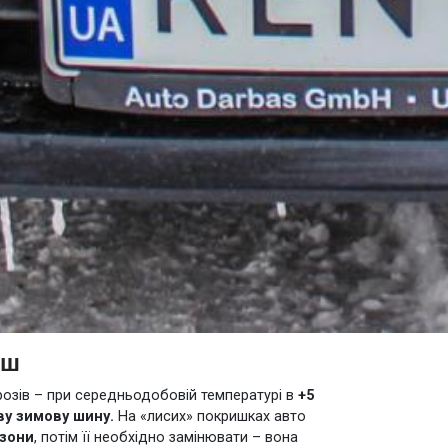
еш
розів – при середньодобовій температурі в
+5
ву зимову шину.
На «лисих» покришках авто
езони
, потім її необхідно замінювати – вона