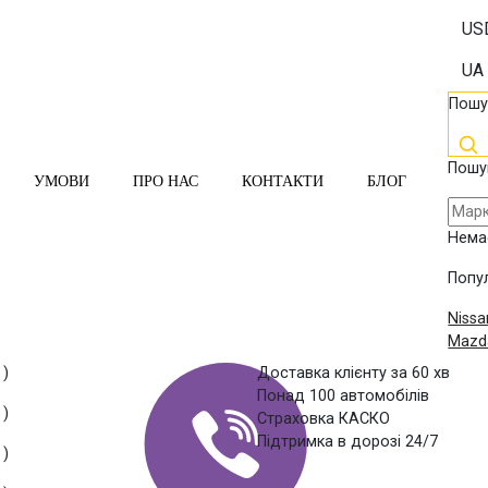
US
UA
Пошу
Пошу
УМОВИ
ПРО НАС
КОНТАКТИ
БЛОГ
Нема
Попул
Nissa
Mazd
 )
Доставка клієнту за 60 хв
Понад 100 автомобілів
 )
Страховка КАСКО
Підтримка в дорозі 24/7
 )