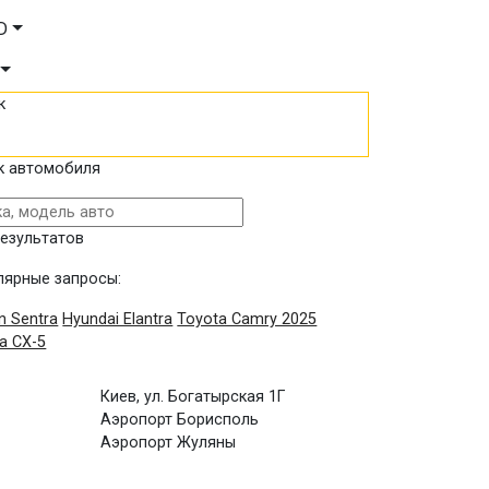
D
к
к автомобиля
результатов
лярные запросы:
n Sentra
Hyundai Elantra
Toyota Camry 2025
a CX-5
Киев, ул. Богатырская 1Г
Аэропорт Борисполь
Аэропорт Жуляны