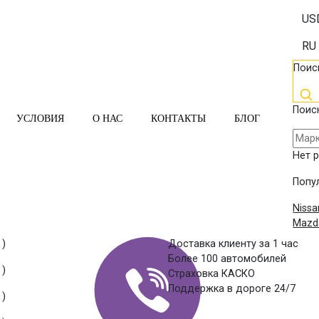
US
RU
Поис
Поис
УСЛОВИЯ
О НАС
КОНТАКТЫ
БЛОГ
Нет 
Попу
Nissa
Mazd
 )
Доставка клиенту за 1 час
Более 100 автомобилей
 )
Страховка КАСКО
Поддержка в дороге 24/7
 )