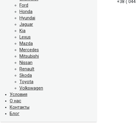
+38 ( 044
Ford
Honda
Hyundai
Jaguar
Kia
Lexus
Mazda
Mercedes
Mitsubishi
Nissan
Renault
Skoda
Toyota
Volkswagen
Условия
О нас
Контакты
Блог