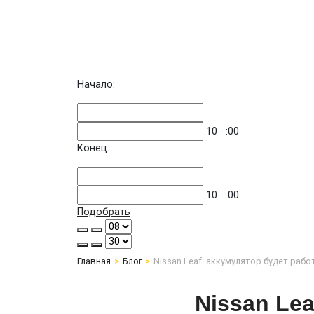
Начало:
10
:00
Конец:
10
:00
Подобрать
Главная
Блог
Nissan Leaf: аккумулятор будет рабо
Nissan Lea