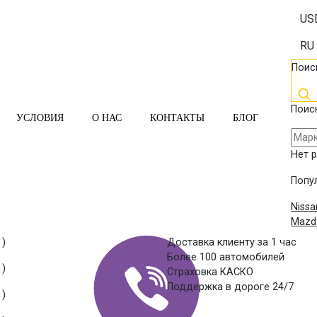
US
RU
Поис
Поис
УСЛОВИЯ
О НАС
КОНТАКТЫ
БЛОГ
Нет 
Попу
Nissa
Mazd
 )
Доставка клиенту за 1 час
Более 100 автомобилей
 )
Страховка КАСКО
Поддержка в дороге 24/7
 )