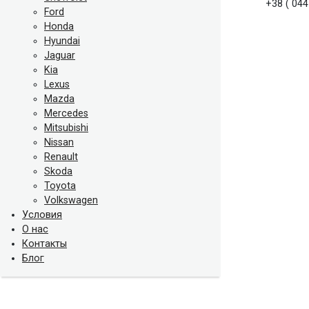
+38 ( 044
Ford
Honda
Hyundai
Jaguar
Kia
Lexus
Mazda
Mercedes
Mitsubishi
Nissan
Renault
Skoda
Toyota
Volkswagen
Условия
О нас
Контакты
Блог