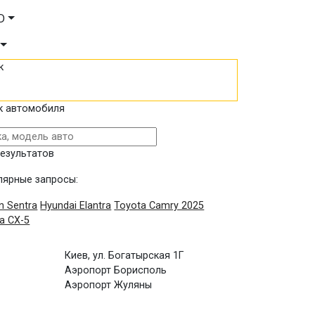
D
к
к автомобиля
результатов
лярные запросы:
n Sentra
Hyundai Elantra
Toyota Camry 2025
a CX-5
Киев, ул. Богатырская 1Г
Аэропорт Борисполь
Аэропорт Жуляны