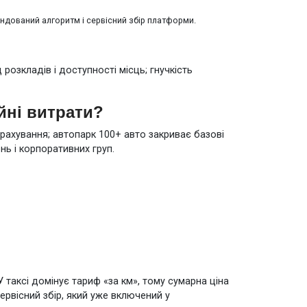
ендований алгоритм і сервісний збір платформи.
 розкладів і доступності місць; гнучкість
йні витрати?
трахування; автопарк 100+ авто закриває базові
нь і корпоративних груп.
 таксі домінує тариф «за км», тому сумарна ціна
сервісний збір, який уже включений у