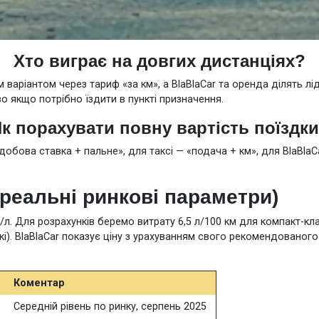
Хто виграє на довгих дистанціях?
 варіантом через тариф «за км», а BlaBlaCar та оренда ділять 
о якщо потрібно їздити в пункті призначення.
к порахувати повну вартість поїздк
ова ставка + пальне», для таксі — «подача + км», для BlaBlaCar
реальні ринкові параметри)
рн/л. Для розрахунків беремо витрату 6,5 л/100 км для компакт-кла
ькі). BlaBlaCar показує ціну з урахуванням свого рекомендованог
Коментар
Середній рівень по ринку, серпень 2025