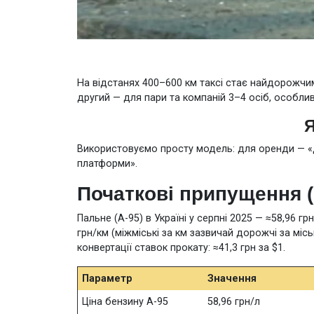
На відстанях 400–600 км таксі стає найдорожчим
другий — для пари та компаній 3–4 осіб, особлив
Я
Використовуємо просту модель: для оренди — «доб
платформи».
Початкові припущення (
Пальне (A-95) в Україні у серпні 2025 — ≈58,96 г
грн/км (міжміські за км зазвичай дорожчі за міс
конвертації ставок прокату: ≈41,3 грн за $1.
Параметр
Значення
Ціна бензину А-95
58,96 грн/л