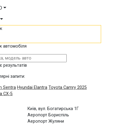
D
к
к автомобіля
є результатів
ярні запити:
n Sentra
Hyundai Elantra
Toyota Camry 2025
a CX-5
Київ, вул. Богатирська 1Г
Аеропорт Бориспіль
Аеропорт Жуляни