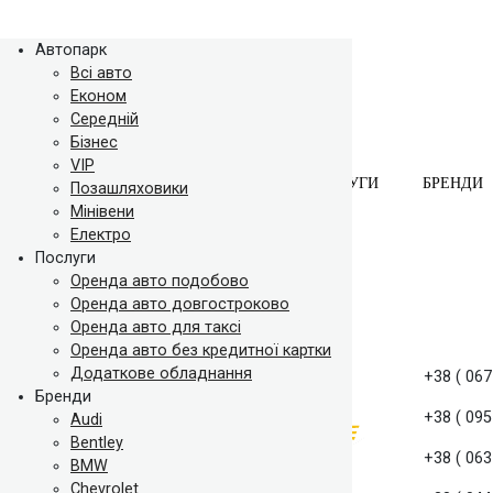
Автопарк
Всі авто
Економ
Середній
Бізнес
VIP
АВТОПАРК
ПОСЛУГИ
БРЕНДИ
Позашляховики
Мінівени
Електро
Послуги
Оренда авто подобово
Оренда авто довгостроково
Оренда авто для таксі
Оренда авто без кредитної картки
Додаткове обладнання
+38 ( 067
Бренди
+38 ( 095
Audi
Bentley
+38 ( 063
BMW
Chevrolet