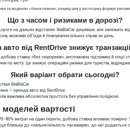
 поїздка, грн
інки за моделлю «тільки пальне»; кінцеву ціну у застосунку формує реком
Що з часом і ризиками в дорозі?
 дороге на дальніх відстанях. BlaBlaCar дешевше, але залежить від
ом, можливі об’їзди й планування кількох справ за день.
 авто від RentDrive знижує транзакці
 добову ставку «без сюрпризів», англомовну підтримку й опції с
и по місту. Це знижує операційні ризики для туристів, відрядже
Який варіант обрати сьогодні?
тіше BlaBlaCar.
ення — оренда авто від RentDrive.
 коли важлива абсолютна простота без управління поїздкою.
 моделей вартості
70–80% витрат на один перегін; добова ставка впливає помірно. У
ісця близька до «пальне/кількість пасажирів», до неї додається 