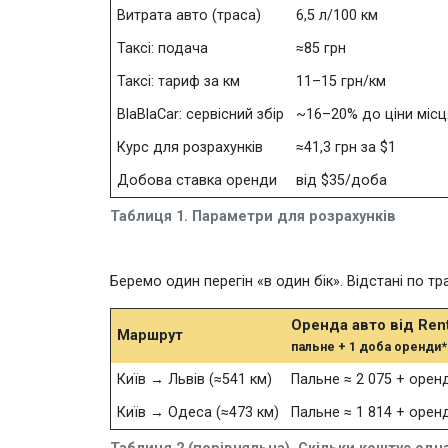
Витрата авто (траса)
6,5 л/100 км
Таксі: подача
≈85 грн
Таксі: тариф за км
11–15 грн/км
BlaBlaCar: сервісний збір
~16–20% до ціни місц
Курс для розрахунків
≈41,3 грн за $1
Добова ставка оренди
від $35/доба
Таблиця 1. Параметри для розрахунків
Беремо один перегін «в один бік». Відстані по т
Оренда авто від Rent
Маршрут
пальне + 1 доба оренди*
Київ → Львів (≈541 км)
Пальне ≈ 2 075 + орен
Київ → Одеса (≈473 км)
Пальне ≈ 1 814 + орен