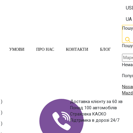
US
UA
Пошу
Пошу
УМОВИ
ПРО НАС
КОНТАКТИ
БЛОГ
Нема
Попул
Nissa
Mazd
 )
Доставка клієнту за 60 хв
Понад 100 автомобілів
 )
Страховка КАСКО
Підтримка в дорозі 24/7
 )