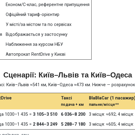
Економ/С-клас, референтне припущення
Офіційний тариф-орієнтир
У місті/за містом та по сервісах
я
Відображається у застосунку
Наближення за курсом НБУ
Автопрокат RentDrive у Києві
Сценарії: Київ–Львів та Київ–Одеса
расі: Київ–Львів ≈541 км, Київ–Одеса ≈473 км. Нижче — розрахуно
Drive
Таксі
BlaBlaCar (1 пасажир
подача + км
пальне/місце**
да 1030–1 435 =
3 105–3 510
6 036–8 200
3 місця: ≈692; 4 місця:
да 1030–1 435 =
2 844–3 249
5 288–7 180
3 місця: ≈605; 4 місця: