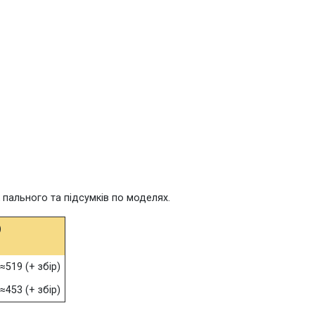
к пального та підсумків по моделях.
)
 ≈519 (+ збір)
 ≈453 (+ збір)