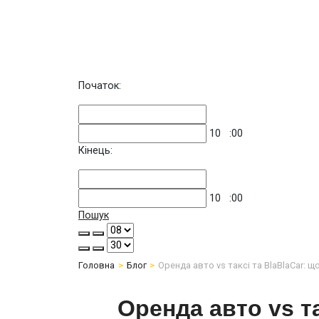
Початок:
10
:00
Кінець:
10
:00
Пошук
Головна
Блог
Оренда авто vs таксі та BlaBlaCar: щ
Оренда авто vs та