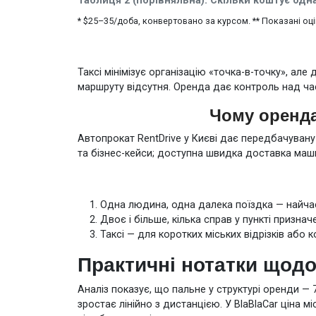
Таблиця 2 (порівняльна). Скільки коштує одна
* $25–35/доба, конвертовано за курсом. ** Показані оц
Таксі мінімізує організацію «точка-в-точку», але
маршруту відсутня. Оренда дає контроль над час
Чому оренда
Автопрокат RentDrive у Києві дає передбачувану
та бізнес-кейси; доступна швидка доставка машин
Одна людина, одна далека поїздка — найчас
Двоє і більше, кілька справ у пункті признач
Таксі — для коротких міських відрізків або
Практичні нотатки щодо
Аналіз показує, що пальне у структурі оренди — 
зростає лінійно з дистанцією. У BlaBlaCar ціна м