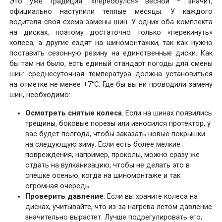
Это уже традиция: «переобулся» весной – значит,
официально наступили теплые месяцы. У каждого
водителя своя схема замены шин. У одних оба комплекта
на дисках, поэтому достаточно только «перекинуть»
колеса, а другие ездят на шиномонтажки, так как нужно
поставить сезонную резину на единственные диски. Как
бы там ни было, есть единый стандарт погоды для смены
шин: среднесуточная температура должна установиться
на отметке не менее +7°C. Где бы вы ни проводили замену
шин, необходимо:
Осмотреть снятые колеса
. Если на шинах появились
трещины, боковые порезы или износился протектор, у
вас будет полгода, чтобы заказать новые покрышки
на следующую зиму. Если есть более мелкие
повреждения, например, проколы, можно сразу же
отдать на вулканизацию, чтобы не делать это в
спешке осенью, когда на шиномонтаже и так
огромная очередь.
Проверить давление
. Если вы храните колеса на
дисках, учитывайте, что из-за нагрева летом давление
значительно вырастет. Лучше подрегулировать его,