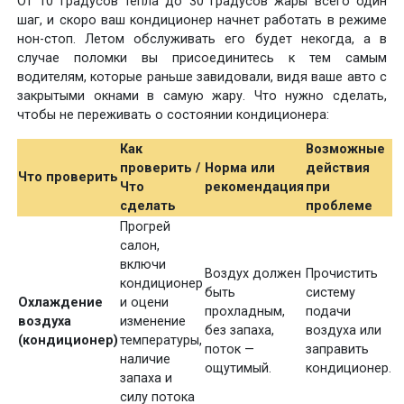
От 10 градусов тепла до 30 градусов жары всего один
шаг, и скоро ваш кондиционер начнет работать в режиме
нон-стоп. Летом обслуживать его будет некогда, а в
случае поломки вы присоединитесь к тем самым
водителям, которые раньше завидовали, видя ваше авто с
закрытыми окнами в самую жару. Что нужно сделать,
чтобы не переживать о состоянии кондиционера:
Как
Возможные
проверить /
Норма или
действия
Что проверить
Что
рекомендация
при
сделать
проблеме
Прогрей
салон,
включи
Воздух должен
Прочистить
кондиционер
быть
систему
Охлаждение
и оцени
прохладным,
подачи
воздуха
изменение
без запаха,
воздуха или
(кондиционер)
температуры,
поток —
заправить
наличие
ощутимый.
кондиционер.
запаха и
силу потока