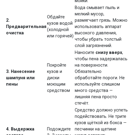
мойки.
Вода смывает пыль и
мелкий мусор,
Обдайте
2.
размягчает грязь. Можно
кузов водой
Предварительная
использовать аппарат
(холодной
очистка
высокого давления,
или горячей)
чтобы убрать толстый
слой загрязнений.
Наносите
снизу вверх
,
чтобы пена задержалась
Покройте
на поверхности.
3. Нанесение
кузов и
Обязательно
шампуня или
диски
обработайте пороги. Не
пены
моющим
используйте слишком
средством
много средства —
лишняя пена просто
стечёт.
Средство должно успеть
подействовать. Не трите
кузов щёткой из бокса —
4. Выдержка
Подождите
песчинки на щетине