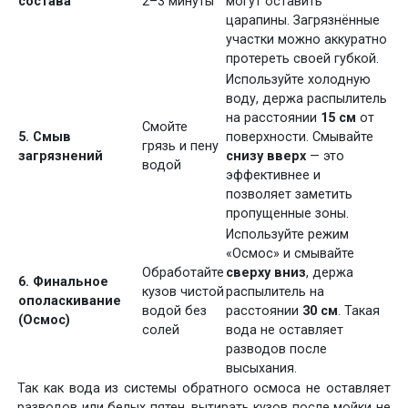
состава
2–3 минуты
могут оставить
царапины. Загрязнённые
участки можно аккуратно
протереть своей губкой.
Используйте холодную
воду, держа распылитель
на расстоянии
15 см
от
Смойте
5. Смыв
поверхности. Смывайте
грязь и пену
загрязнений
снизу вверх
— это
водой
эффективнее и
позволяет заметить
пропущенные зоны.
Используйте режим
«Осмос» и смывайте
Обработайте
сверху вниз
, держа
6. Финальное
кузов чистой
распылитель на
ополаскивание
водой без
расстоянии
30 см
. Такая
(Осмос)
солей
вода не оставляет
разводов после
высыхания.
Так как вода из системы обратного осмоса не оставляет
разводов или белых пятен, вытирать кузов после мойки не