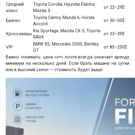
Средний
Toyota Corolla, Hyundai Elantra,
от 23–29$
класс
Mazda 3
Toyota Camry, Mazda 6, Honda
Бизнес
от 30–50$
Accord
Kia Sportage, Mazda CX-5, Toyota
Кроссоверы
от 33–39$
RAV4
BMW X5, Mercedes S500, Bentley
VIP
от 85–250$
GT
Важно понимать: цена «от» почти всегда означает аренду
минимум на несколько дней. Если брать машину на сутки
или в высокий сезон — стоимость будет выше.