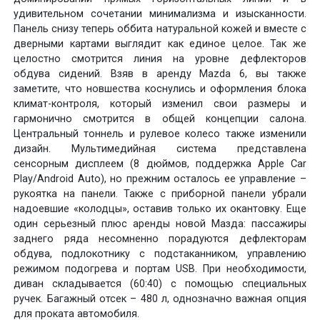
удивительном сочетании минимализма и изысканности.
Панель снизу теперь оббита натуральной кожей и вместе с
дверными картами выглядит как единое целое. Так же
целостно смотрится линия на уровне дефлекторов
обдува сидений. Взяв в аренду Mazda 6, вы также
заметите, что новшества коснулись и оформления блока
климат-контроля, который изменил свои размеры и
гармонично смотрится в общей концепции салона.
Центральный тоннель и рулевое колесо также изменили
дизайн. Мультимедийная система представлена
сенсорным дисплеем (8 дюймов, поддержка Apple Car
Play/Android Auto), но прежним осталось ее управление –
рукоятка на панели. Также с приборной панели убрали
надоевшие «колодцы», оставив только их окантовку. Еще
один серьезный плюс аренды новой Мазда: пассажиры
заднего ряда несомненно порадуются дефлекторам
обдува, подлокотнику с подстаканником, управлению
режимом подогрева и портам USB. При необходимости,
диван складывается (60:40) с помощью специальных
ручек. Багажный отсек – 480 л, однозначно важная опция
для проката автомобиля.