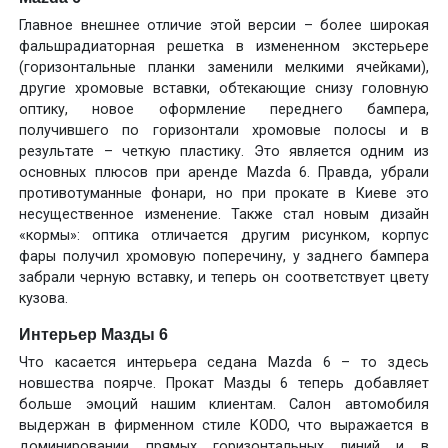
Главное внешнее отличие этой версии – более широкая
фальшрадиаторная решетка в измененном экстерьере
(горизонтальные планки заменили мелкими ячейками),
другие хромовые вставки, обтекающие снизу головную
оптику, новое оформление переднего бампера,
получившего по горизонтали хромовые полосы и в
результате – четкую пластику. Это является одним из
основных плюсов при аренде Mazda 6. Правда, убрали
противотуманные фонари, но при прокате в Киеве это
несущественное изменение. Также стал новым дизайн
«кормы»: оптика отличается другим рисунком, корпус
фары получил хромовую поперечину, у заднего бампера
забрали черную вставку, и теперь он соответствует цвету
кузова.
Интерьер Мазды 6
Что касается интерьера седана Mazda 6 – то здесь
новшества поярче. Прокат Мазды 6 теперь добавляет
больше эмоций нашим клиентам. Салон автомобиля
выдержан в фирменном стиле KODO, что выражается в
доминировании прямых горизонтальных линий и в